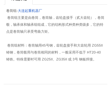
卷筒组-
大连起重机器厂
卷筒组主要是由卷筒，卷筒轴，齿轮盘接手（贰大齿轮），卷筒
毂，轴承体和轴承组组成，它的结构形式种类种类级多，它的特
点是卷筒轴只承受弯曲力矩。
卷筒组材料：卷筒轴用45号钢，齿轮盘接手和大齿轮用 ZG55II
铸钢，卷筒毂用与卷筒相同的材料，一般采用不低于 HT20-40
铸铁。特殊需要时可用 ZG25II、ZG35II 或 3号 钢板焊接。