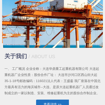
关于我们
/ ABOUT US
一、 工厂概况 企业全称：大连华鼎重工起重机器有限公司 大连起
重机器厂企业性质：股份合作厂址： 大连市沙河口区西山街大起
35-1-18号邮政编码：116021法人代表：王盛銮 我厂座落在中国北
方最具有活力的海滨城市--大连。是原大连起重机器厂人员通过改
制成立的一家以制造、安装、维修起重机为主的股份合作制企业。
经自身努力，且有赖于顾客的惠顾，现发展成拥有一支固定的、有
查看详情 >>