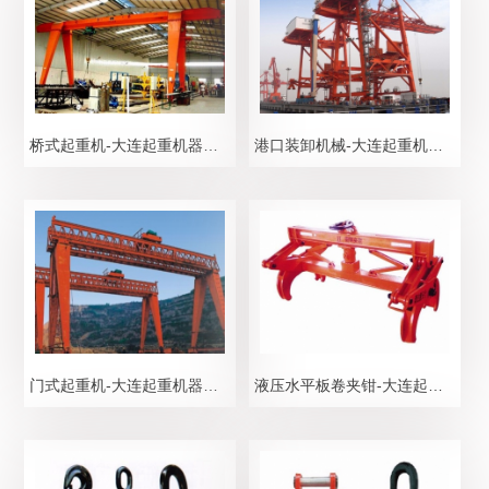
桥式起重机-大连起重机器厂-大连华鼎重工
港口装卸机械-大连起重机器厂出品
门式起重机-大连起重机器厂-大连华鼎重工
液压水平板卷夹钳-大连起重机器厂