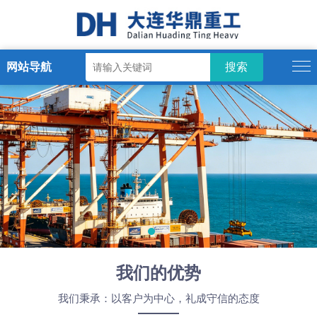
网站导航
我们的优势
我们秉承：以客户为中心，礼成守信的态度